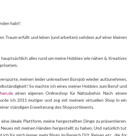
unden habt!
n Traum erfüllt und leben (und arbeiten) seitdem auf einer kleinen
 hauptsächlich alles rund um meine Hobbies wie nähen & Kreatives
privatem.
verspürte, meinen leider unkreativen Bürojob wieder aufzunehmen,
elbständigkeit! So machte ich eines meiner Hobbies zum Beruf und
hen.de
einen eigenen Onlineshop für Nähzubehör. Nach einem
urde ich 2011 mutiger und zog mit meinem virtuellen Shop in ein
 einer ständigen Erweiterung des Shopsortiments.
 eine ideale Plattform, meine hergestellten Dinge zu präsentieren.
as Neues mit meinen Händen hergestellt zu haben. Und natürlich tut
 ich für mich immer mehr Blogs im Bereich DIY, Reisen etc., die für