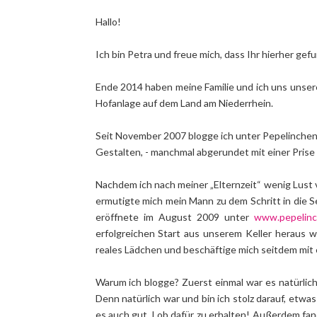
Hallo!
Ich bin Petra und freue mich, dass Ihr hierher gef
Ende 2014 haben meine Familie und ich uns unsere
Hofanlage auf dem Land am Niederrhein.
Seit November 2007 blogge ich unter Pepelinchen
Gestalten, - manchmal abgerundet mit einer Prise 
Nachdem ich nach meiner „Elternzeit“ wenig Lust 
ermutigte mich mein Mann zu dem Schritt in die S
eröffnete im August 2009 unter
www.pepelinc
erfolgreichen Start aus unserem Keller heraus w
reales Lädchen und beschäftige mich seitdem mit
Warum ich blogge? Zuerst einmal war es natürlich
Denn natürlich war und bin ich stolz darauf, etw
es auch gut, Lob dafür zu erhalten! Außerdem fand